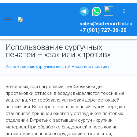
sales@safecontrol.ru
+7 (901) 727-36-20
Использование сургучных
печатей – «за» или «против»
Использование сургучных печатей – «за» или «против»
Во-первых, при нагревании, необходимом для
простановки оттиска, в воздух выделяются токсичные
вещества, что требовало установки дорогостоящей
вентиляции. Во-вторых, расплавленный сургуч нередко
становился причиной ожогов у сотрудников почтовых
отделений. В-третьих, застывший сургуч - хрупкий
материал. При обработке бандеролей и посылок на
автоматизированной оборудовании он крошится,