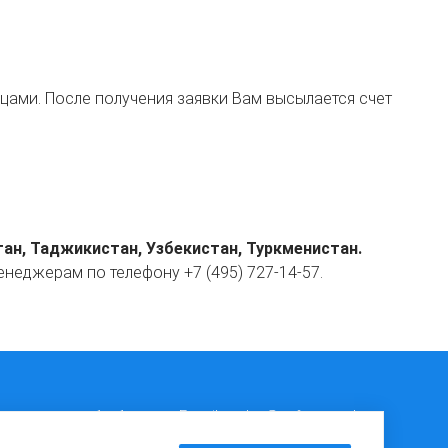
цами. После получения заявки Вам высылается счет
тан, Таджикистан, Узбекистан, Туркменистан.
неджерам по телефону +7 (495) 727-14-57.
расноярская д.1 к.1
E-mail:
sales@safecontrol.ru