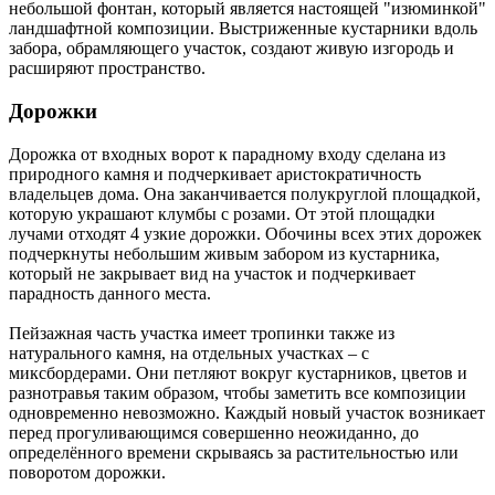
небольшой фонтан, который является настоящей "изюминкой"
ландшафтной композиции. Выстриженные кустарники вдоль
забора, обрамляющего участок, создают живую изгородь и
расширяют пространство.
Дорожки
Дорожка от входных ворот к парадному входу сделана из
природного камня и подчеркивает аристократичность
владельцев дома. Она заканчивается полукруглой площадкой,
которую украшают клумбы с розами. От этой площадки
лучами отходят 4 узкие дорожки. Обочины всех этих дорожек
подчеркнуты небольшим живым забором из кустарника,
который не закрывает вид на участок и подчеркивает
парадность данного места.
Пейзажная часть участка имеет тропинки также из
натурального камня, на отдельных участках – с
миксбордерами. Они петляют вокруг кустарников, цветов и
разнотравья таким образом, чтобы заметить все композиции
одновременно невозможно. Каждый новый участок возникает
перед прогуливающимся совершенно неожиданно, до
определённого времени скрываясь за растительностью или
поворотом дорожки.