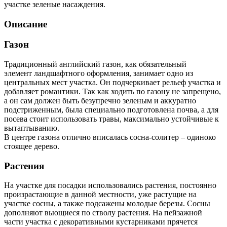
участке зеленые насаждения.
Описание
Газон
Традиционный английский газон, как обязательный
элемент ландшафтного оформления, занимает одно из
центральных мест участка. Он подчеркивает рельеф участка и
добавляет романтики. Так как ходить по газону не запрещено,
а он сам должен быть безупречно зеленым и аккуратно
подстриженным, была специально подготовлена почва, а для
посева стоит использовать травы, максимально устойчивые к
вытаптыванию.
В центре газона отлично вписалась сосна-солитер – одиноко
стоящее дерево.
Растения
На участке для посадки использовались растения, постоянно
произрастающие в данной местности, уже растущие на
участке сосны, а также подсажены молодые березы. Сосны
дополняют вьющиеся по стволу растения. На пейзажной
части участка с декоративными кустарниками прячется