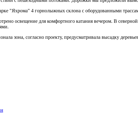
ветствии с пешеходными потоками. Дорожки мы предложили вым
парке "Яхрома" 4 горнолыжных склона с оборудованными трасса
трено освещение для комфортного катания вечером. В северной 
ями.
нала зона, согласно проекту, предусматривала высадку деревье
ия