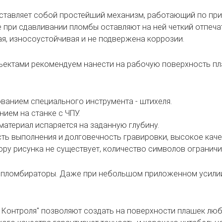
тавляет собой простейший механизм, работающий по при
 при сдавливании пломбы оставляют на ней четкий отпечат
ая, износоустойчивая и не подвержена коррозии.
ъектами рекомендуем нанести на рабочую поверхность пл
ванием специального инструмента - штихеля.
ием на станке с ЧПУ.
материал испаряется на заданную глубину.
ь выполнения и долговечность гравировки, высокое каче
ору рисунка не существует, количество символов огранич
и пломбираторы. Даже при небольшом приложенном усили
Контроля" позволяют создать на поверхности плашек любу